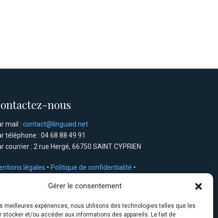
ontactez-nous
r mail :
contact@linguaid.net
r téléphone : 04 68 88 49 91
r courrier : 2 rue Hergé, 66750 SAINT CYPRIEN
ntions légales
•
Politique de confidentialité
•
glement Intérieur
•
Conditions Générales de Vente
•
Gérer le consentement
litique de Cookies
•
les meilleures expériences, nous utilisons des technologies telles que les
 certification Qualiopi
a été délivrée au titre de la
 stocker et/ou accéder aux informations des appareils. Le fait de