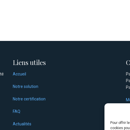
Liens utiles
C
ité
Accueil
Pa
Pa
Notre solution
Pa
Notre certification
Me
Rè
FAQ
Po
Pour offrir 
Actualités
La
cookies pour