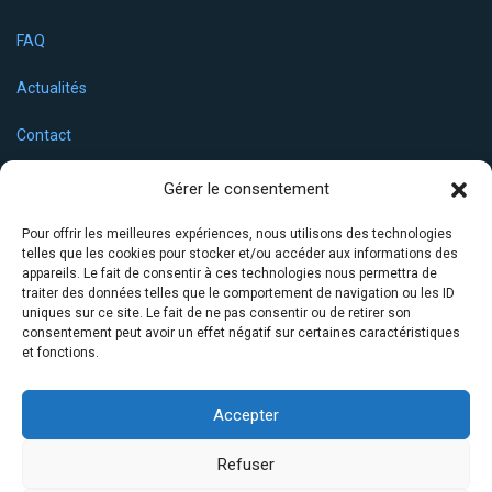
FAQ
Actualités
Contact
Contactez-nous
Gérer le consentement
Par mail :
contact@linguaid.net
Pour offrir les meilleures expériences, nous utilisons des technologies
Par téléphone : 04 68 88 49 91
telles que les cookies pour stocker et/ou accéder aux informations des
appareils. Le fait de consentir à ces technologies nous permettra de
Par courrier : 2 rue Hergé, 66750 SAINT CYPRIEN
traiter des données telles que le comportement de navigation ou les ID
uniques sur ce site. Le fait de ne pas consentir ou de retirer son
Mentions légales
•
Politique de confidentialité
•
Règlement
consentement peut avoir un effet négatif sur certaines caractéristiques
Intérieur
•
Conditions Générales de Vente
•
Politique de Cookies
•
et fonctions.
La certification Qualiopi
a été délivrée au titre de la catégorie des
Accepter
actions de formation.
Refuser